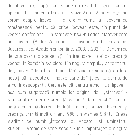
de rit vechi și după cum spune un reputat lingvist român,
specialist în domeniul lingvisticii slave Victor Vascenco „când
vorbim despre -lipoveni- ne referim numai la -lipovenimea
românească- pentru că -orice lipovean este, din punct de
vedere confesional, un starover- însă -nu orice starover este
un lipovan - (Victor Vascenco - Lipovenii. Studii Lingvistice.
București. ed. Academiei Române, 2003, p.232)” . Denumirea
de „starover ( староверы)”, în traducere „ cei de credință
veche”, în România s-a pierdut în negura timpului, iar termenul
de „lipovean” le-a fost atribuit fără voia lor și parcă au fost
nevoiți să-l accepte din motive lesne de înțeles,..... dorința de
a nu fi descoperiți. Cert este că pentru etnicii ruși lipoveni,
așa cum sugerează numele lor original de „staroveri /
starobriaţâ - cei de credință veche / de rit vechi”, un rol
hotărâtor în păstrarea identității proprii, l-a avut biserica și
credința primită încă din anul 988 din vremea Sfântul Cneaz
Vladimir, cel numit „Întocmai cu Apostolii si Luminatorul
Rusiei”. Vreme de șase secole Rusia împărtășea o singură