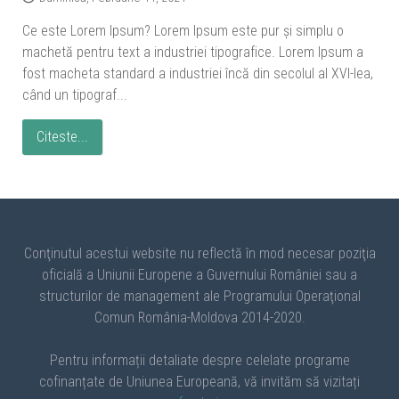
Ce este Lorem Ipsum? Lorem Ipsum este pur şi simplu o
machetă pentru text a industriei tipografice. Lorem Ipsum a
fost macheta standard a industriei încă din secolul al XVI-lea,
când un tipograf...
Citeste...
Conţinutul acestui website nu reflectă în mod necesar poziţia
oficială a Uniunii Europene a Guvernului României sau a
structurilor de management ale Programului Operaţional
Comun România-Moldova 2014-2020.
Pentru informații detaliate despre celelate programe
cofinanțate de Uniunea Europeană, vă invităm să vizitați