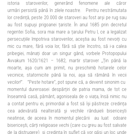
istoria staroverilor, generând fenomene ale căror
urmări persistă până în zilele noastre. Pentru nestrămutata
lor credință, peste 20.000 de staroveri au fost arși pe rug sau
au fost supuși prigoanei țariste. În anul 1685 prin decretul
regentei Sofia, sora mai mare a țarului Petru I, ce a legalizat
persecuțiile împotriva staroverilor, aceștia au fost nevoiți cu
mic cu mare, fără voia lor, fără să știe încotro, să i-a calea
pribegiei, mânați doar un singur gând, vorbele Protopopului
Avvakum 1620/1621 – 1682, martir starover „Țin până la
moarte, așa cum am primit, nu preschimb hotarele celor
vecinice, statornicite până la noi, așa să rămână în vecii
vecilor!”. ”Peste hotare”, pot spune că, a devenit sinonim cu
momentul dureroasei despărțiri de patria mama, de tot ce
înseamnă casă, pământ, agoniseala de o viața, însă nimic nu
a contat pentru ei, primordial a fost să își păstreze credința
cea adevărată nealterată și vechile rânduieli bisericești
neatinse, de aceea în momentul plecării au luat odoare
bisericești, cărți religioase vechi (care cu greu au fost salvate
de la distrugere) și credința în suflet că vor găsi un loc unde