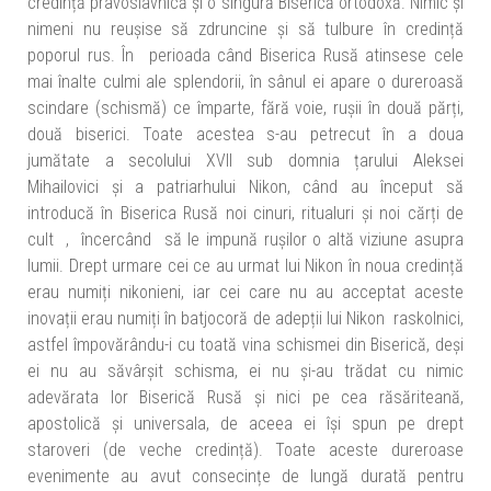
credință pravoslavnică și o singură Biserică ortodoxă. Nimic și
nimeni nu reușise să zdruncine și să tulbure în credință
poporul rus. În perioada când Biserica Rusă atinsese cele
mai înalte culmi ale splendorii, în sânul ei apare o dureroasă
scindare (schismă) ce împarte, fără voie, rușii în două părți,
două biserici. Toate acestea s-au petrecut în a doua
jumătate a secolului XVII sub domnia țarului Aleksei
Mihailovici și a patriarhului Nikon, când au început să
introducă în Biserica Rusă noi cinuri, ritualuri și noi cărți de
cult , încercând să le impună rușilor o altă viziune asupra
lumii. Drept urmare cei ce au urmat lui Nikon în noua credință
erau numiți nikonieni, iar cei care nu au acceptat aceste
inovații erau numiți în batjocoră de adepții lui Nikon raskolnici,
astfel împovărându-i cu toată vina schismei din Biserică, deși
ei nu au săvârșit schisma, ei nu și-au trădat cu nimic
adevărata lor Biserică Rusă și nici pe cea răsăriteană,
apostolică și universala, de aceea ei își spun pe drept
staroveri (de veche credință). Toate aceste dureroase
evenimente au avut consecințe de lungă durată pentru