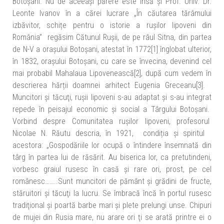
Botoșani. Nu de aceeași părere este însă și Prof. Univ. Dr.
Leonte Ivanov în a cărei lucrare „În căutarea tărâmului
izbăvitor, schițe pentru o istorie a rușilor lipoveni din
România” regăsim Cătunul Rușii, de pe râul Sitna, din partea
de N-V a orașului Botoșani, atestat în 1772[1] înglobat ulterior,
în 1832, orașului Botoșani, cu care se învecina, devenind cel
mai probabil Mahalaua Lipovenească[2], după cum vedem în
descrierea hărții doamnei arhitect Eugenia Greceanu[3].
Muncitori şi tăcuţi, rușii lipoveni s-au adaptat şi s-au integrat
repede în peisajul economic şi social a Târgului Botoşani.
Vorbind despre Comunitatea rușilor lipoveni, profesorul
Nicolae N. Răutu descria, în 1921, condiția și spiritul
acestora: „Gospodăriile lor ocupă o întindere însemnată din
târg în partea lui de răsărit. Au biserica lor, ca pretutindeni,
vorbesc graiul rusesc în casă şi rare ori, prost, pe cel
românesc……..Sunt muncitori de pământ şi grădini de fructe,
stăruitori şi tăcuţi la lucru. Se îmbracă încă în portul rusesc
tradiţional şi poartă barbe mari şi plete prelungi unse. Chipuri
de mujei din Rusia mare, nu arare ori ţi se arată printre ei o