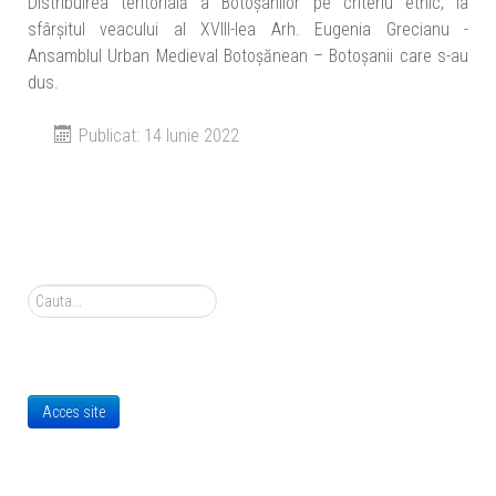
Distribuirea teritorială a Botoșanilor pe criteriu etnic, la
sfârșitul veacului al XVIII-lea Arh. Eugenia Grecianu -
Ansamblul Urban Medieval Botoșănean – Botoșanii care s-au
dus.
Publicat: 14 Iunie 2022
Cauta
Acces site