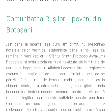
Comunitatea Rușilor Lipoveni din
Botoșani
„Țin până la moarte, așa cum am primit, nu preschimb
hotarele celor vecinice, statornicite până la noi, așa să
rămână în vecii vecilor” ( Sfântul Sfințit Protopop Avvakum)
Popoarele își scriu istoria cu firele nevăzute ale inimii fără de
care le-ar înghiți neantul. Alfabetul acestor fire se regăsește
ascuns în creațiile lor, de la culoarea firului de ață, de pe
pânză, până la intarsiile lemnului mobilei, dar mai ales în
chipurile sfinte, în ai căror ochi generații și-au găsit oglinda
bucuriei și a tristeții: icoanele neamului nostru. În ele există
Credința, legătura care unește sufletele noastre prin timp.
Cine sunt rușii lipoveni și de ce sunt ei aici, pe aceste
meleaguri? Rușii lipoveni sunt ruși de credință staroveră sau