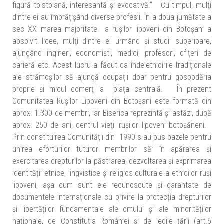
figură tolstoiană, interesantă şi evocativă.” Cu timpul, mulţi
dintre ei au îmbrăţişând diverse profesii. În a doua jumătate a
sec XX marea majoritate a ruşilor lipoveni din Botoşani a
absolvit licee, mulţi dintre ei urmând şi studii superioare,
ajungând ingineri, economişti, medici, profesori, ofiţeri de
carieră etc. Acest lucru a făcut ca îndeletnicirile tradiţionale
ale strămoşilor să ajungă ocupaţii doar pentru gospodăria
proprie şi micul comerţ la piaţa centrală. În prezent
Comunitatea Rușilor Lipoveni din Botoşani este formată din
aprox. 1.300 de membri, iar Biserica reprezintă şi astăzi, după
aprox. 250 de ani, centrul vieţii rușilor lipoveni botoşăneni.
Prin constituirea Comunității din 1990 s-au pus bazele pentru
unirea eforturilor tuturor membrilor săi în apărarea și
exercitarea drepturilor la păstrarea, dezvoltarea și exprimarea
identității etnice, lingvistice și religios-culturale a etnicilor ruși
lipoveni, așa cum sunt ele recunoscute și garantate de
documentele internaționale cu privire la protecția drepturilor
și libertăților fundamentale ale omului și ale minorităților
naționale, de Constituția României și de legile țării (art.6