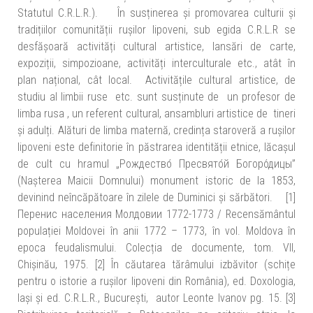
Statutul C.R.L.R.). În susținerea și promovarea culturii și
tradițiilor comunității rușilor lipoveni, sub egida C.R.L.R se
desfășoară activități cultural artistice, lansări de carte,
expoziții, simpozioane, activități interculturale etc., atât în
plan național, cât local. Activitățile cultural artistice, de
studiu al limbii ruse etc. sunt susținute de un profesor de
limba rusa , un referent cultural, ansambluri artistice de tineri
și adulți. Alături de limba maternă, credința staroveră a rușilor
lipoveni este definitorie în păstrarea identității etnice, lăcașul
de cult cu hramul „Рождество́ Пресвято́й Богоро́дицы”
(Nașterea Maicii Domnului) monument istoric de la 1853,
devinind neîncăpătoare în zilele de Duminici și sărbători. [1]
Перенис населения Молдовии 1772-1773 / Recensământul
populației Moldovei în anii 1772 – 1773, în vol. Moldova în
epoca feudalismului. Colecția de documente, tom. VII,
Chișinău, 1975. [2] În căutarea tărâmului izbăvitor (schițe
pentru o istorie a rușilor lipoveni din România), ed. Doxologia,
Iași și ed. C.R.L.R., București, autor Leonte Ivanov pg. 15. [3]