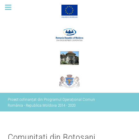
Proiect cofinanțat din Programul Operațional Comun
România - Republica Moldova 2014 - 2020
Comunitati din Botosani