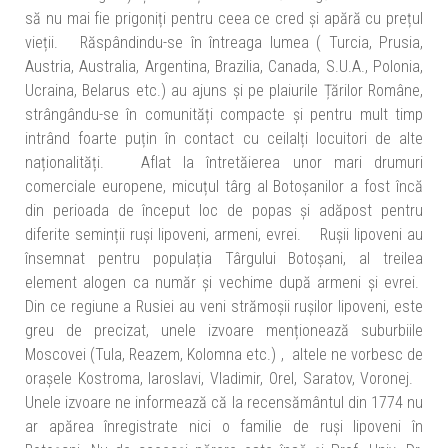
să nu mai fie prigoniți pentru ceea ce cred și apără cu prețul
vieții. Răspândindu-se în întreaga lumea ( Turcia, Prusia,
Austria, Australia, Argentina, Brazilia, Canada, S.U.A., Polonia,
Ucraina, Belarus etc.) au ajuns și pe plaiurile Țărilor Române,
strângându-se în comunități compacte și pentru mult timp
intrând foarte puțin în contact cu ceilalți locuitori de alte
naționalități. Aflat la întretăierea unor mari drumuri
comerciale europene, micuțul târg al Botoșanilor a fost încă
din perioada de început loc de popas și adăpost pentru
diferite seminții ruși lipoveni, armeni, evrei. Rușii lipoveni au
însemnat pentru populația Târgului Botoșani, al treilea
element alogen ca număr și vechime după armeni și evrei.
Din ce regiune a Rusiei au veni strămoșii rușilor lipoveni, este
greu de precizat, unele izvoare menționează suburbiile
Moscovei (Tula, Reazem, Kolomna etc.) , altele ne vorbesc de
orașele Kostroma, Iaroslavi, Vladimir, Orel, Saratov, Voronej.
Unele izvoare ne informează că la recensământul din 1774 nu
ar apărea înregistrate nici o familie de ruși lipoveni în