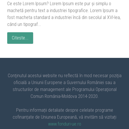
Ce este Lorem Ipsum? Lorem Ipsum este pur şi simplu o
machetă pentru text a industriei tipografice. Lorem Ipsum a
fost macheta standard a industriei încă din secolul al XVI-lea,
când un tipograf...
Citeste...
Conţinutul acestui website nu reflectă în mod necesar poziţia
oficială a Uniunii Europene a Guvernului României sau a
structurilor de management ale Programului Operaţional
Comun România-Moldova 2014-2020.
Pentru informații detaliate despre celelate programe
cofinanțate de Uniunea Europeană, vă invităm să vizitați
www.fonduri-ue.ro