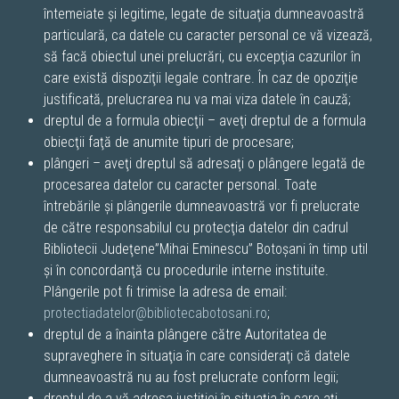
întemeiate şi legitime, legate de situaţia dumneavoastră
particulară, ca datele cu caracter personal ce vă vizează,
să facă obiectul unei prelucrări, cu excepţia cazurilor în
care există dispoziţii legale contrare. În caz de opoziţie
justificată, prelucrarea nu va mai viza datele în cauză;
dreptul de a formula obiecţii – aveţi dreptul de a formula
obiecţii faţă de anumite tipuri de procesare;
plângeri – aveţi dreptul să adresaţi o plângere legată de
procesarea datelor cu caracter personal. Toate
întrebările şi plângerile dumneavoastră vor fi prelucrate
de către responsabilul cu protecţia datelor din cadrul
Bibliotecii Judeţene”Mihai Eminescu” Botoșani în timp util
şi în concordanţă cu procedurile interne instituite.
Plângerile pot fi trimise la adresa de email:
protectiadatelor@bibliotecabotosani.ro
;
dreptul de a înainta plângere către Autoritatea de
supraveghere în situaţia în care consideraţi că datele
dumneavoastră nu au fost prelucrate conform legii;
dreptul de a vă adresa justiţiei în situaţia în care aţi