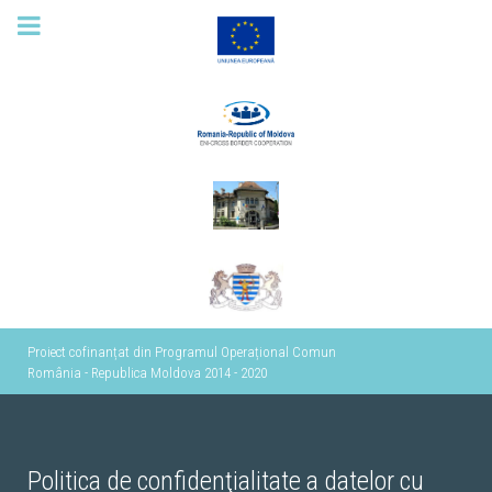
Proiect cofinanțat din Programul Operațional Comun
România - Republica Moldova 2014 - 2020
Politica de confidenţialitate a datelor cu