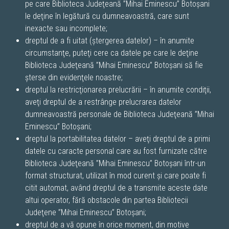
pe care Biblioteca Judeţeană ”Mihai Eminescu” Botoșani
le deţine în legătură cu dumneavoastră, care sunt
inexacte sau incomplete;
dreptul de a fi uitat (ştergerea datelor) – în anumite
circumstanţe, puteţi cere ca datele pe care le deţine
Biblioteca Judeţeană ”Mihai Eminescu” Botoșani să fie
şterse din evidenţele noastre;
dreptul la restricţionarea prelucrării – în anumite condiţii,
aveţi dreptul de a restrânge prelucrarea datelor
dumneavoastră personale de Biblioteca Judeţeană ”Mihai
Eminescu” Botoșani;
dreptul la portabilitatea datelor – aveţi dreptul de a primi
datele cu caracte personal care au fost furnizate către
Biblioteca Judeţeană ”Mihai Eminescu” Botoșani într-un
format structurat, utilizat în mod curent şi care poate fi
citit automat, având dreptul de a transmite aceste date
altui operator, fără obstacole din partea Bibliotecii
Judeţene ”Mihai Eminescu” Botoșani;
dreptul de a vă opune în orice moment, din motive