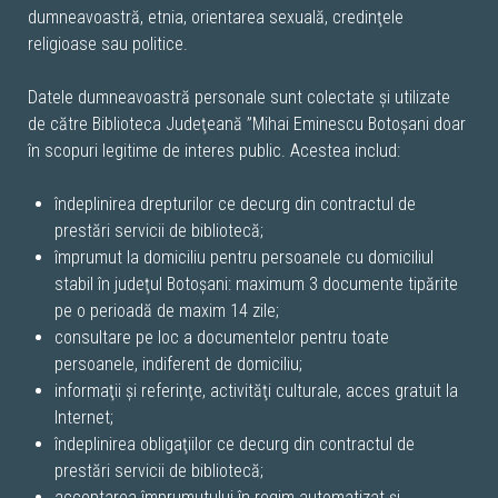
dumneavoastră, etnia, orientarea sexuală, credinţele
religioase sau politice.
Datele dumneavoastră personale sunt colectate şi utilizate
de către Biblioteca Judeţeană ”Mihai Eminescu Botoșani doar
în scopuri legitime de interes public. Acestea includ:
îndeplinirea drepturilor ce decurg din contractul de
prestări servicii de bibliotecă;
împrumut la domiciliu pentru persoanele cu domiciliul
stabil în judeţul Botoșani: maximum 3 documente tipărite
pe o perioadă de maxim 14 zile;
consultare pe loc a documentelor pentru toate
persoanele, indiferent de domiciliu;
informaţii şi referinţe, activităţi culturale, acces gratuit la
Internet;
îndeplinirea obligaţiilor ce decurg din contractul de
prestări servicii de bibliotecă;
acceptarea împrumutului în regim automatizat şi