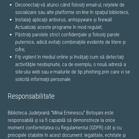
Deconectaţi-vă atunci când folosiţi email-ul, reţelele de
socializare sau alte platforme on-line în spaţiul bibliotecii;
Instalaţi aplicaţii antivirus, antispyware şi firewall.
Actualizaţi aceste programe în mod regulat;
Păstraţi parolele strict confidenţiale şi folosiţi parole
puternice, adică evitaţi combinaţiile evidente de litere şi
cifre;
Fiţi vigilent în mediul online şi învăţaţi cum să detectaţi
activităţile neobişnuite, ca de exemplu, o nouă adresă a
site-ului web sau e-mailurile de tip phishing prin care vi se
solicită informaţii personale.
Responsabilitate
Biblioteca Judeţeană ”Mihai Eminescu” Botoșani este
responsabilă şi va fi capabilă să demonstreze la orice
moment conformitatea cu Regulamentul (GDPR) cât şi cu
principiile stabilite în acest document: legalitate, echitate şi