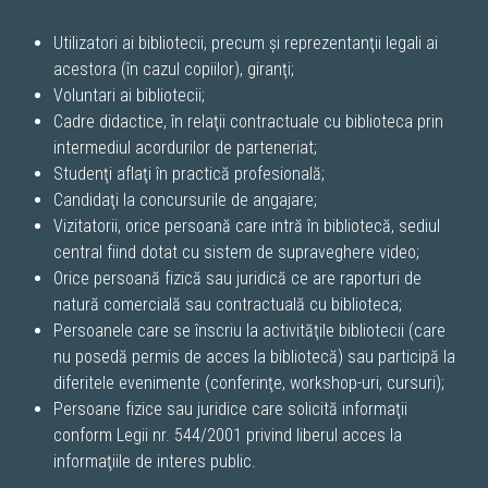
Utilizatori ai bibliotecii, precum şi reprezentanţii legali ai
acestora (în cazul copiilor), giranţi;
Voluntari ai bibliotecii;
Cadre didactice, în relaţii contractuale cu biblioteca prin
intermediul acordurilor de parteneriat;
Studenţi aflaţi în practică profesională;
Candidaţi la concursurile de angajare;
Vizitatorii, orice persoană care intră în bibliotecă, sediul
central fiind dotat cu sistem de supraveghere video;
Orice persoană fizică sau juridică ce are raporturi de
natură comercială sau contractuală cu biblioteca;
Persoanele care se înscriu la activităţile bibliotecii (care
nu posedă permis de acces la bibliotecă) sau participă la
diferitele evenimente (conferinţe, workshop-uri, cursuri);
Persoane fizice sau juridice care solicită informaţii
conform Legii nr. 544/2001 privind liberul acces la
informaţiile de interes public.