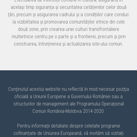
același timp siguranța și securitatea cetățenilor celor două
țări, precum și asigurarea cadrului și a condițiilor care conduc
la vizibilitatea și promovarea comunităților etnice din cele
două zone, prin crearea unei culturi transfrontaliere
multietnice centru pe o parte și a frontierei, precum și prin
construirea, întreținerea și actualizarea site-ului comun.
Conţinutul acestui website nu reflectă în mod necesar poziţia
oficială a Uniunii Europene a Guvernului României sau a
structurilor de management ale Programului Operaţional
Comun România-Moldova 2014-2020.
Pentru informații detaliate despre celelate programe
cofinanțate de Uniunea Europeană, vă invităm să vizitați